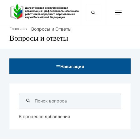
Перейти
Дагестанская республиканская
к
организация Профессионального Союза
работников народного образования и
основному
науки Российской Федерации
содержанию
Строка
Вопросы и Ответы
Главная
навигации
Вопросы и ответы
Навигация

В процессе добавления