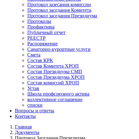
Протокол зазесания комиссии
Протокол заседания Комитета
Протокол заседания Президиума
Протоколы
Профактивы
Публичный отчет
РЕЕСТР
Распоряжение
Санаторно-курортные услуги
Смета
Состав КРК
Состав Комитета ХРОП
Состав Президиума СМП
Состав Президиума ХРОП
Состав комиссий ХРОП
Устав
Школа профсоюзного актива
коллективное соглашение
списки
Вопросы и ответы
Контакты
Главная
Документы
Строка
Протокол Заседания Президиума